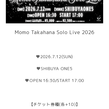
Momo Takahana Solo Live 2026
🧡2026.7.12(SUN)
🧡SHIBUYA ONE5
🧡OPEN 16:30/START 17:00
【チケット券種(各+1D)】